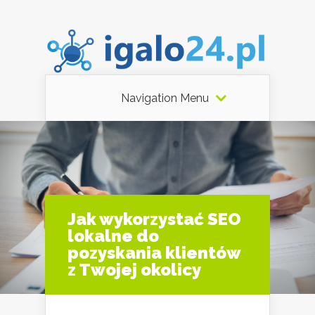
Navigation Menu
Jak wykorzystać SEO
lokalne do
pozyskania klientów
z Twojej okolicy