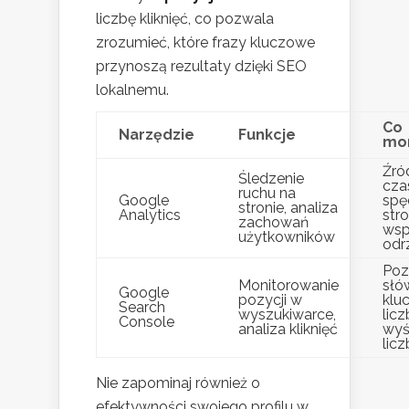
liczbę kliknięć, co pozwala
zrozumieć, które frazy kluczowe
przynoszą rezultaty dzięki SEO
lokalnemu.
Co
Narzędzie
Funkcje
mo
Źró
Śledzenie
cza
ruchu na
Google
spę
stronie, analiza
Analytics
stro
zachowań
wsp
użytkowników
odr
Poz
Monitorowanie
słó
Google
pozycji w
klu
Search
wyszukiwarce,
lic
Console
analiza kliknięć
wyś
licz
Nie zapominaj również o
efektywności swojego profilu w