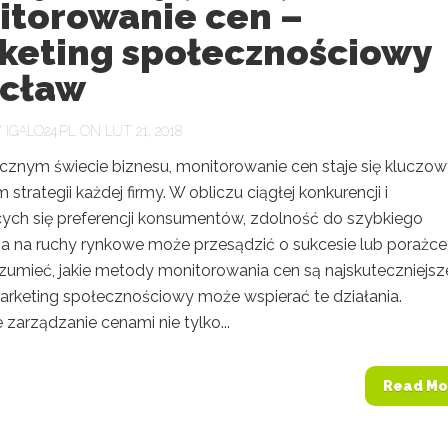
itorowanie cen –
keting społecznościowy
cław
Y
IGALO24.PL
ON LUT 21, 2018
znym świecie biznesu, monitorowanie cen staje się kluczo
strategii każdej firmy. W obliczu ciągłej konkurencji i
cych się preferencji konsumentów, zdolność do szybkiego
a na ruchy rynkowe może przesądzić o sukcesie lub porażce
zumieć, jakie metody monitorowania cen są najskuteczniejsz
marketing społecznościowy może wspierać te działania.
zarządzanie cenami nie tylko...
Read Mo