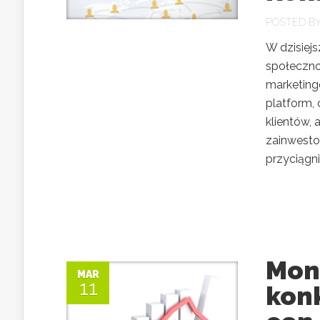
POSTED B
W dzisiej
społeczno
marketingo
platform, 
klientów, 
zainwesto
przyciągni
Mon
MAR
11
kon