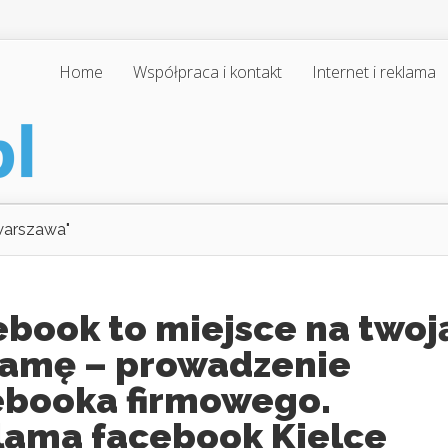
Home
Współpraca i kontakt
Internet i reklama
warszawa"
ebook to miejsce na twoj
lamę – prowadzenie
ebooka firmowego.
lama facebook Kielce