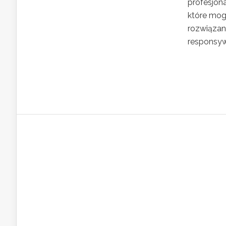
profesjona
które mog
rozwiązani
responsywn