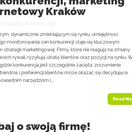
 konkurencji, marketing
ernetowy Kraków
Y
IGALO24.PL
ON MAR 11, 2018
szym, dynamicznie zmieniającym się rynku, umiejętność
go monitorowania cen konkurencji staje się kluczowym
strategii marketingowej. Firmy, które nie reagują na zmiany
ich rywali, ryzykują utratę klientów oraz pozycji na rynku. 
gdzie konkurencja jest szczególnie zacięta, zrozumienie
trendów i preferencji klientów może okazać się decydujące.
owiednim narzędziom i...
Read Mo
aj o swoją firmę!