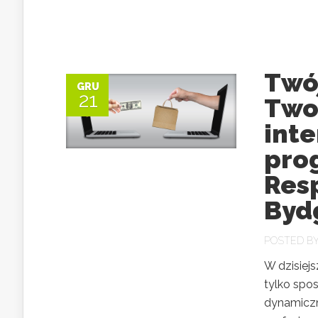
Twój
GRU
21
Two
int
pro
Res
Byd
POSTED B
W dzisiej
tylko spo
dynamiczn