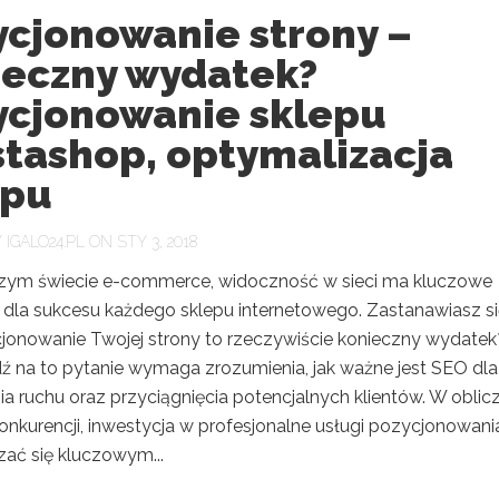
ycjonowanie strony –
ieczny wydatek?
ycjonowanie sklepu
stashop, optymalizacja
epu
Y
IGALO24.PL
ON STY 3, 2018
szym świecie e-commerce, widoczność w sieci ma kluczowe
 dla sukcesu każdego sklepu internetowego. Zastanawiasz si
jonowanie Twojej strony to rzeczywiście konieczny wydatek
 na to pytanie wymaga zrozumienia, jak ważne jest SEO dla
a ruchu oraz przyciągnięcia potencjalnych klientów. W oblic
onkurencji, inwestycja w profesjonalne usługi pozycjonowani
ać się kluczowym...