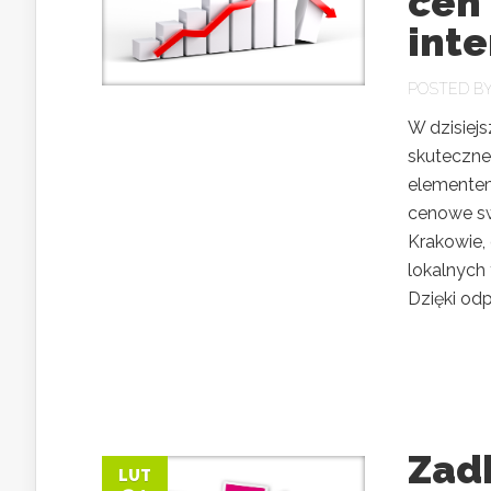
cen
int
POSTED B
W dzisiej
skuteczne
elementem 
cenowe swo
Krakowie, 
lokalnych 
Dzięki odp
Zadb
LUT