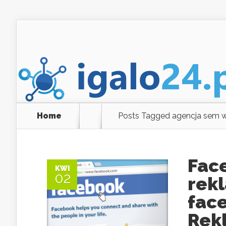
Home
Posts Tagged
agencja sem 
Fac
KWI
02
rek
fac
Rek