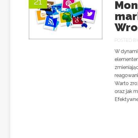
21
Mon
mar
Wro
POSTED B
W dynamic
elementem 
zmieniają
reagowani
Warto zro
oraz jak 
Efektywne 