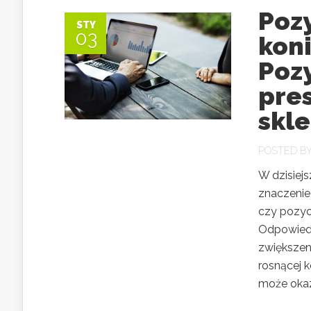
Poz
STY
03
kon
Poz
pre
skl
POSTED B
W dzisiej
znaczenie
czy pozyc
Odpowiedź
zwiększeni
rosnącej k
może okaz