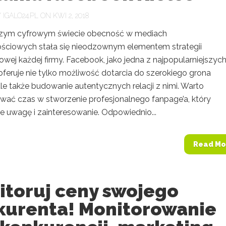
Y
IGALO24.PL
ON KWI 2, 2018
szym cyfrowym świecie obecność w mediach
ściowych stała się nieodzownym elementem strategii
wej każdej firmy. Facebook, jako jedna z najpopularniejszyc
oferuje nie tylko możliwość dotarcia do szerokiego grona
ale także budowanie autentycznych relacji z nimi. Warto
wać czas w stworzenie profesjonalnego fanpage’a, który
e uwagę i zainteresowanie. Odpowiednio...
Read Mo
itoruj ceny swojego
kurenta! Monitorowanie