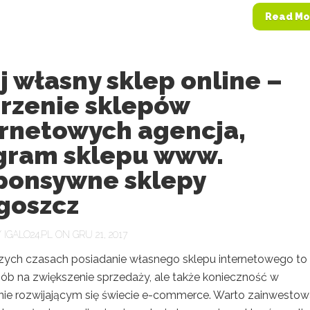
Read Mo
 własny sklep online –
rzenie sklepów
ernetowych agencja,
gram sklepu www.
ponsywne sklepy
goszcz
Y
IGALO24.PL
ON GRU 21, 2017
szych czasach posiadanie własnego sklepu internetowego to 
sób na zwiększenie sprzedaży, ale także konieczność w
ie rozwijającym się świecie e-commerce. Warto zainwesto