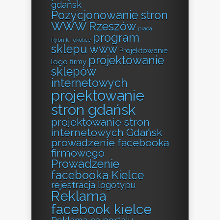
gdańsk
Pozycjonowanie stron
WWW Rzeszów
praca
program
Rybnik i okolice
sklepu www
Projektowanie
projektowanie
logo firmy
sklepów
internetowych
projektowanie
stron gdańsk
projektowanie stron
internetowych Gdańsk
prowadzenie facebooka
firmowego
Prowadzenie
facebooka Kielce
rejestracja logotypu
Reklama
facebook kielce