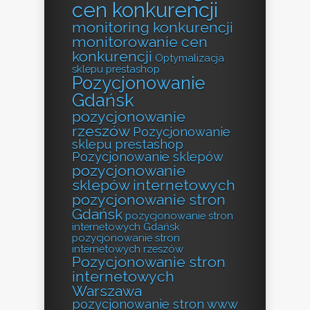
cen konkurencji
monitoring konkurencji
monitorowanie cen
konkurencji
Optymalizacja
sklepu prestashop
Pozycjonowanie
Gdańsk
pozycjonowanie
rzeszów
Pozycjonowanie
sklepu prestashop
Pozycjonowanie sklepów
pozycjonowanie
sklepów internetowych
pozycjonowanie stron
Gdańsk
pozycjonowanie stron
internetowych Gdańsk
pozycjonowanie stron
internetowych rzeszów
Pozycjonowanie stron
internetowych
Warszawa
pozycjonowanie stron www