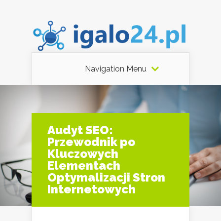
Navigation Menu
Audyt SEO:
Przewodnik po
Kluczowych
Elementach
Optymalizacji Stron
Internetowych