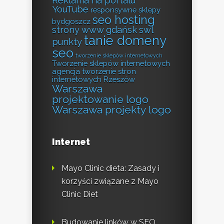
Reklama na portalu
YouTube
responsywne sklepy
seo hosting
bydgoszcz
strony www gdańsk
swl
tanie domeny
punkty
seo
tworzenie sklepów internetowych
Tworzenie sklepów internetowych
agencja
tworzenie stron
internetowych Rzeszów
Warszawa
projektowanie logo
Warszawa projekty logo
Internet
Mayo Clinic dieta: Zasady i
korzyści związane z Mayo
Clinic Diet
Budowanie linków w SEO,