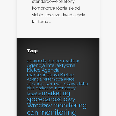
standardowe telefony
komórkowe różnią się od
siebie. Jeszcze dwadzieścia
lat temu …
Tagi
adwords dla dentystów
Agencja interaktywna
Kielce
Agencja
marketingowa Kielce
Agencja reklamowa Kielce
agencja sem warszawa
lotto
plus
Marketing internetowy
marketing
Kraków
społecznościowy
monitoring
Wrocław
monitoring
cen