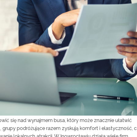
owić się nad wynajmem busa, który może znacznie ułatwić
, grupy podróżujące razem zyskują komfort i elastyczność, 
nie lokalnych atrakcji. W Inowrocławiu działa wiele firm