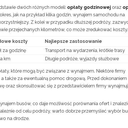
dstawie dwóch różnych modeli:
opłaty godzinowej
oraz
op
okres, jak na przykład kilka godzin, wynajem samochodu na
orzystniejszy. Z kolei w przypadku dłuższej podróży, zazwy
wie przejechanych kilometrów, co może zredukować koszty.
dowe koszty
Najlepsze zastosowanie
ł za godzinę
Transport na wydarzenia, krótkie trasy
za km
Długie podróże, wyjazdy służbowe
aty, które mogą być związane z wynajmem. Niektóre firmy
e, a także za ewentualną pomoc drogową. Przed dokonaniem
ę oraz skonsultować się z przedstawicielem firmy wynajmuj
 wynajem busów, co daje możliwość porównania ofert i znalezi
ezależnie od celu podróży, warto dobrze przemyśleć wybór bu
wo na drodze.