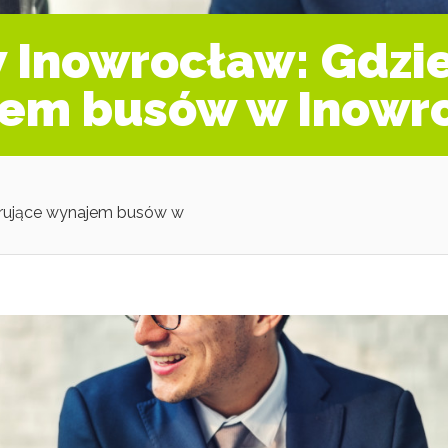
Inowrocław: Gdzie 
jem busów w Inowr
erujące wynajem busów w