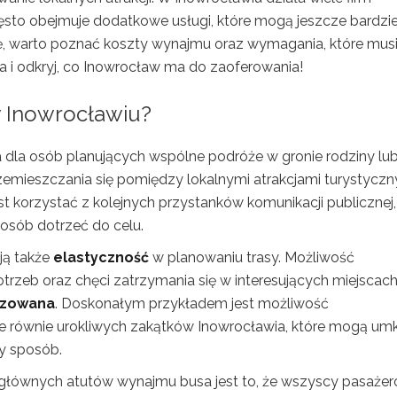
zęsto obejmuje dodatkowe usługi, które mogą jeszcze bardzie
ję, warto poznać koszty wynajmu oraz wymagania, które mus
ia i odkryj, co Inowrocław ma do zaoferowania!
 Inowrocławiu?
 dla osób planujących wspólne podróże w gronie rodziny lu
emieszczania się pomiędzy lokalnymi atrakcjami turystyczn
 korzystać z kolejnych przystanków komunikacji publicznej,
osób dotrzeć do celu.
ją także
elastyczność
w planowaniu trasy. Możliwość
rzeb oraz chęci zatrzymania się w interesujących miejscac
izowana
. Doskonałym przykładem jest możliwość
le równie urokliwych zakątków Inowrocławia, które mogą um
y sposób.
łównych atutów wynajmu busa jest to, że wszyscy pasażer