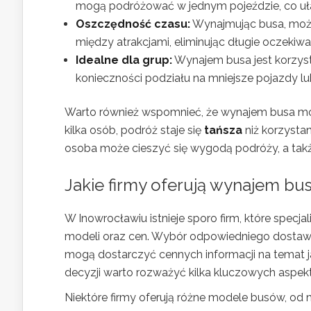
mogą podróżować w jednym pojeździe, co ułat
Oszczędność czasu:
Wynajmując busa, możn
między atrakcjami, eliminując długie oczekiw
Idealne dla grup:
Wynajem busa jest korzyst
konieczności podziału na mniejsze pojazdy lu
Warto również wspomnieć, że wynajem busa mo
kilka osób, podróż staje się
tańsza
niż korzysta
osoba może cieszyć się wygodą podróży, a ta
Jakie firmy oferują wynajem b
W Inowrocławiu istnieje sporo firm, które spec
modeli oraz cen. Wybór odpowiedniego dostawcy
mogą dostarczyć cennych informacji na temat j
decyzji warto rozważyć kilka kluczowych aspekt
Niektóre firmy oferują różne modele busów, od 