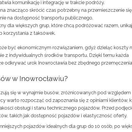
wia komunikację i integrację w trakcie podróży.
a znacząco skrócić czas potrzebny na przemieszczenie się
anie na dostępność transportu publicznego.
ny dla większych grup, które chcą podróżować razem, unika
b korzystania z taksówek.
że być ekonomicznym rozwiązaniem, gdyż dzieląc koszty 
nie z indywidualnych środków transportu. Dzięki temu każda
kże odkrywać urok Inowrocławia bez zbędnego przemęczenia
usów w Inowrocławiu?
jalizują się w wynajmie busów, zróżnicowanych pod względem
 warto rozpocząć od zapoznania się z opiniami klientów, k
akości obsługi i stanu technicznego pojazdów. Przed podjęc
ów, takich jak dostępność pojazdów i elastyczność oferty.
mniejszych pojazdów idealnych dla grup do 10 osób, po więk