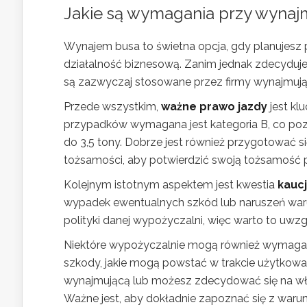
Jakie są wymagania przy wynaj
Wynajem busa to świetna opcja, gdy planujesz p
działalność biznesową. Zanim jednak zdecyduje
są zazwyczaj stosowane przez firmy wynajmują
Przede wszystkim,
ważne prawo jazdy
jest kl
przypadków wymagana jest kategoria B, co poz
do 3,5 tony. Dobrze jest również przygotować s
tożsamości, aby potwierdzić swoją tożsamość
Kolejnym istotnym aspektem jest kwestia
kaucj
wypadek ewentualnych szkód lub naruszeń war
polityki danej wypożyczalni, więc warto to uwz
Niektóre wypożyczalnie mogą również wymag
szkody, jakie mogą powstać w trakcie użytkowa
wynajmującą lub możesz zdecydować się na wł
Ważne jest, aby dokładnie zapoznać się z warun