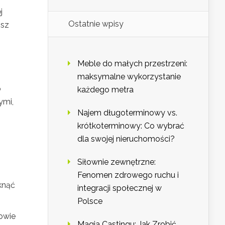
j
Ostatnie wpisy
isz
Meble do małych przestrzeni:
maksymalne wykorzystanie
b
każdego metra
ymi,
Najem długoterminowy vs.
krótkoterminowy: Co wybrać
dla swojej nieruchomości?
h
Siłownie zewnętrzne:
Fenomen zdrowego ruchu i
knąć
integracji społecznej w
Polsce
owie
Magia Castingu: Jak Zrobić