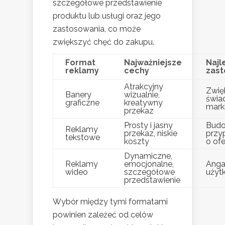
szczegółowe przedstawienie
produktu lub usługi oraz jego
zastosowania, co może
zwiększyć chęć do zakupu.
Format
Najważniejsze
Najl
reklamy
cechy
zast
Atrakcyjny
Zwię
Banery
wizualnie,
świa
graficzne
kreatywny
mark
przekaz
Prosty i jasny
Budo
Reklamy
przekaz, niskie
przy
tekstowe
koszty
o ofe
Dynamiczne,
Reklamy
emocjonalne,
Anga
wideo
szczegółowe
użyt
przedstawienie
Wybór między tymi formatami
powinien zależeć od celów