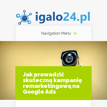
Navigation Menu
Jak prowadzić
skuteczną kampanię
remarketingową na
Google Ads