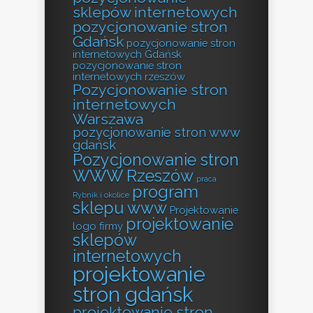
sklepów internetowych
pozycjonowanie stron
Gdańsk
pozycjonowanie stron
internetowych Gdańsk
pozycjonowanie stron
internetowych rzeszów
Pozycjonowanie stron
internetowych
Warszawa
pozycjonowanie stron www
gdańsk
Pozycjonowanie stron
WWW Rzeszów
praca
program
Rybnik i okolice
sklepu www
Projektowanie
projektowanie
logo firmy
sklepów
internetowych
projektowanie
stron gdańsk
projektowanie stron