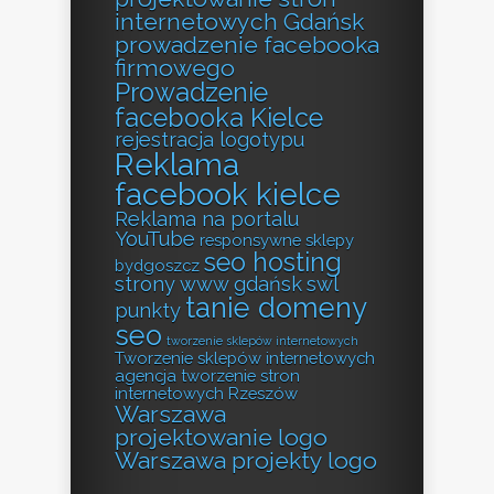
internetowych Gdańsk
prowadzenie facebooka
firmowego
Prowadzenie
facebooka Kielce
rejestracja logotypu
Reklama
facebook kielce
Reklama na portalu
YouTube
responsywne sklepy
seo hosting
bydgoszcz
strony www gdańsk
swl
tanie domeny
punkty
seo
tworzenie sklepów internetowych
Tworzenie sklepów internetowych
agencja
tworzenie stron
internetowych Rzeszów
Warszawa
projektowanie logo
Warszawa projekty logo