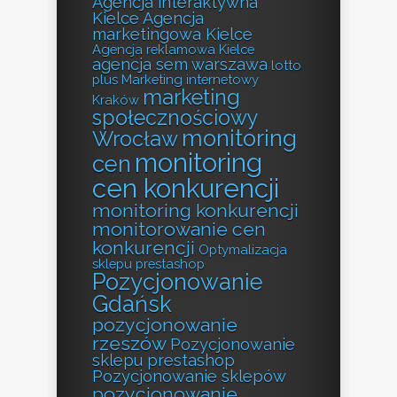
Agencja interaktywna
Kielce
Agencja
marketingowa Kielce
Agencja reklamowa Kielce
agencja sem warszawa
lotto
plus
Marketing internetowy
marketing
Kraków
społecznościowy
monitoring
Wrocław
monitoring
cen
cen konkurencji
monitoring konkurencji
monitorowanie cen
konkurencji
Optymalizacja
sklepu prestashop
Pozycjonowanie
Gdańsk
pozycjonowanie
rzeszów
Pozycjonowanie
sklepu prestashop
Pozycjonowanie sklepów
pozycjonowanie