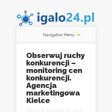
Navigation Menu
Obserwuj ruchy
konkurencji –
monitoring cen
konkurencji.
Agencja
marketingowa
Kielce
POSTED BY
IGALO24.PL
ON KWI 11,