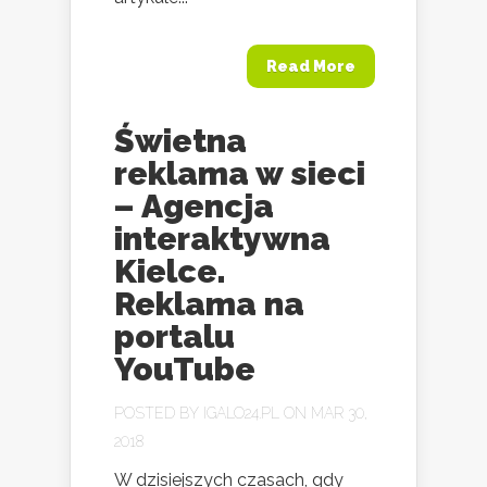
Read More
Świetna
reklama w sieci
– Agencja
interaktywna
Kielce.
Reklama na
portalu
YouTube
POSTED BY
IGALO24.PL
ON MAR 30,
2018
W dzisiejszych czasach, gdy