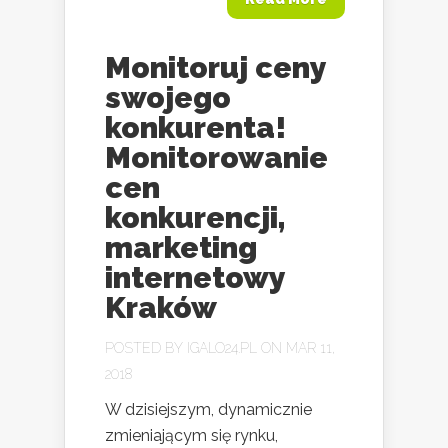
Monitoruj ceny
swojego
konkurenta!
Monitorowanie
cen
konkurencji,
marketing
internetowy
Kraków
POSTED BY
IGALO24.PL
ON MAR 11,
2018
W dzisiejszym, dynamicznie
zmieniającym się rynku,