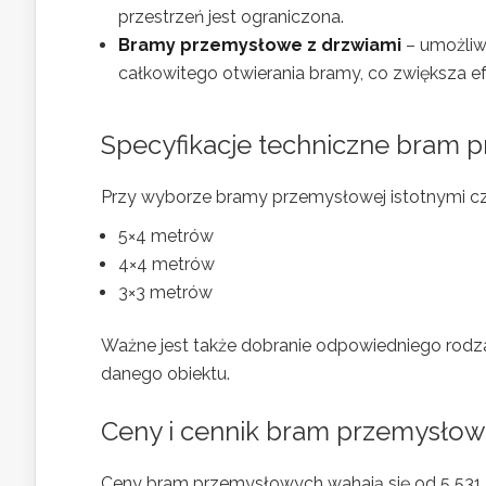
przestrzeń jest ograniczona.
Bramy przemysłowe z drzwiami
– umożliw
całkowitego otwierania bramy, co zwiększa e
Specyfikacje techniczne bram
Przy wyborze bramy przemysłowej istotnymi czy
5×4 metrów
4×4 metrów
3×3 metrów
Ważne jest także dobranie odpowiedniego rodzaj
danego obiektu.
Ceny i cennik bram przemysło
Ceny bram przemysłowych wahają się od 5 531 z