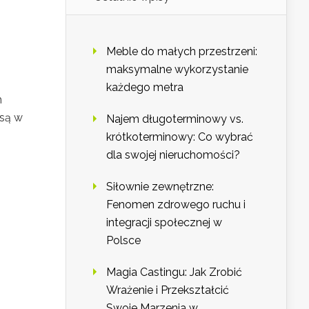
Meble do małych przestrzeni:
maksymalne wykorzystanie
każdego metra
h
 są w
Najem długoterminowy vs.
krótkoterminowy: Co wybrać
dla swojej nieruchomości?
Siłownie zewnętrzne:
Fenomen zdrowego ruchu i
integracji społecznej w
Polsce
Magia Castingu: Jak Zrobić
Wrażenie i Przekształcić
Swoje Marzenia w