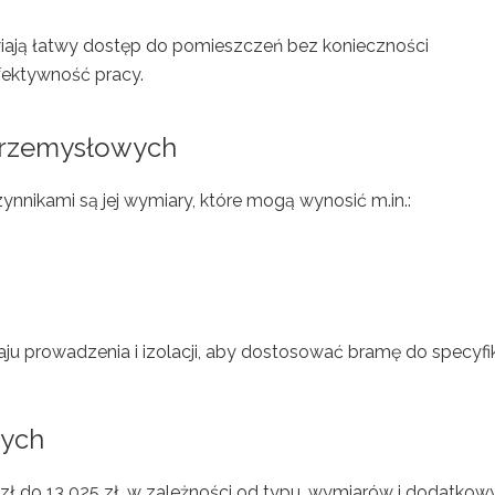
iają łatwy dostęp do pomieszczeń bez konieczności
fektywność pracy.
 przemysłowych
nnikami są jej wymiary, które mogą wynosić m.in.:
u prowadzenia i izolacji, aby dostosować bramę do specyfik
wych
ł do 13 025 zł, w zależności od typu, wymiarów i dodatkow