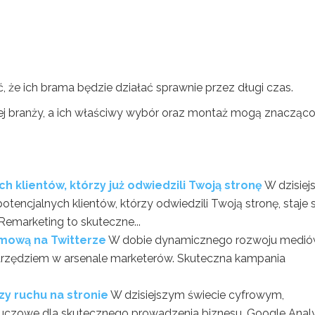
 że ich brama będzie działać sprawnie przez długi czas.
j branży, a ich właściwy wybór oraz montaż mogą znacząc
 klientów, którzy już odwiedzili Twoją stronę
W dzisie
tencjalnych klientów, którzy odwiedzili Twoją stronę, staje s
emarketing to skuteczne...
mową na Twitterze
W dobie dynamicznego rozwoju medi
narzędziem w arsenale marketerów. Skuteczna kampania
zy ruchu na stronie
W dzisiejszym świecie cyfrowym,
 kluczowe dla skutecznego prowadzenia biznesu. Google Analy