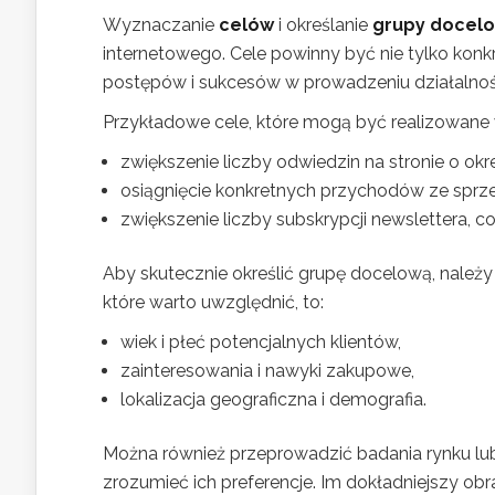
Wyznaczanie
celów
i określanie
grupy docel
internetowego. Cele powinny być nie tylko konkr
postępów i sukcesów w prowadzeniu działalnoś
Przykładowe cele, które mogą być realizowane w 
zwiększenie liczby odwiedzin na stronie o ok
osiągnięcie konkretnych przychodów ze sprz
zwiększenie liczby subskrypcji newslettera, c
Aby skutecznie określić grupę docelową, należ
które warto uwzględnić, to:
wiek i płeć potencjalnych klientów,
zainteresowania i nawyki zakupowe,
lokalizacja geograficzna i demografia.
Można również przeprowadzić badania rynku lub
zrozumieć ich preferencje. Im dokładniejszy obr