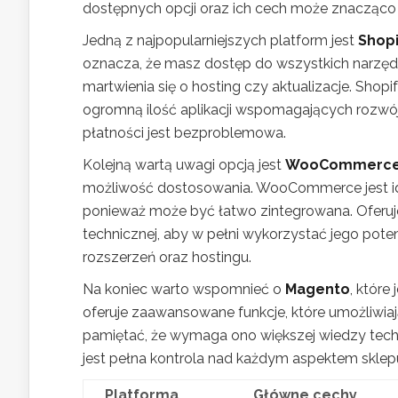
dostępnych opcji oraz ich cech może znacząco u
Jedną z najpopularniejszych platform jest
Shopi
oznacza, że masz dostęp do wszystkich narzęd
martwienia się o hosting czy aktualizacje. Shopif
ogromną ilość aplikacji wspomagających rozwój 
płatności jest bezproblemowa.
Kolejną wartą uwagi opcją jest
WooCommerc
możliwość dostosowania. WooCommerce jest idea
ponieważ może być łatwo zintegrowana. Oferuje
technicznej, aby w pełni wykorzystać jego pote
rozszerzeń oraz hostingu.
Na koniec warto wspomnieć o
Magento
, które
oferuje zaawansowane funkcje, które umożliwia
pamiętać, że wymaga ono większej wiedzy techn
jest pełna kontrola nad każdym aspektem sklepu
Platforma
Główne cechy