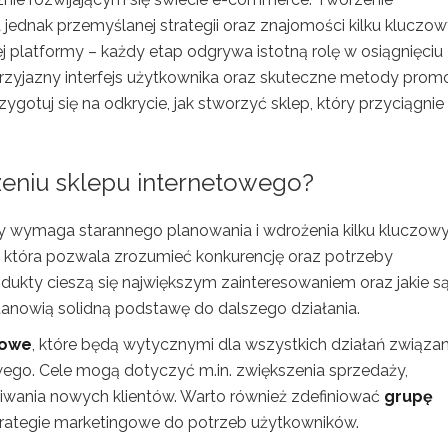
ednak przemyślanej strategii oraz znajomości kilku kluczo
 platformy – każdy etap odgrywa istotną rolę w osiągnięciu
zyjazny interfejs użytkownika oraz skuteczne metody promoc
ygotuj się na odkrycie, jak stworzyć sklep, który przyciągnie 
zeniu sklepu internetowego?
ry wymaga starannego planowania i wdrożenia kilku kluczow
, która pozwala zrozumieć konkurencję oraz potrzeby
odukty cieszą się największym zainteresowaniem oraz jakie s
 stanowią solidną podstawę do dalszego działania.
sowe
, które będą wytycznymi dla wszystkich działań związa
ego. Cele mogą dotyczyć m.in. zwiększenia sprzedaży,
wania nowych klientów. Warto również zdefiniować
grupę
strategie marketingowe do potrzeb użytkowników.