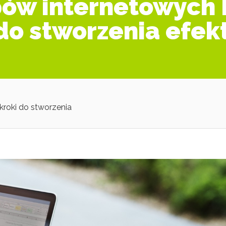
pów internetowych
do stworzenia efe
roki do stworzenia