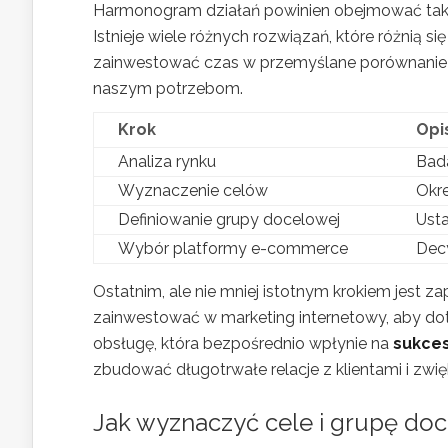
Harmonogram działań powinien obejmować także
Istnieje wiele różnych rozwiązań, które różnią s
zainwestować czas w przemyślane porównanie do
naszym potrzebom.
Krok
Opi
Analiza rynku
Bada
Wyznaczenie celów
Okre
Definiowanie grupy docelowej
Usta
Wybór platformy e-commerce
Decy
Ostatnim, ale nie mniej istotnym krokiem jest z
zainwestować w marketing internetowy, aby dot
obsługę, która bezpośrednio wpłynie na
sukces
zbudować długotrwałe relacje z klientami i zwięk
Jak wyznaczyć cele i grupę doc