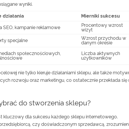
siągane wyniki.
 działania
Mierniki sukcesu
Procentowy wzrost
a SEO, kampanie reklamowe
wizyt
Wzrost przychodu w
rty specjalne
danym okresie
 mediach społecznościowych,
Liczba aktywnych
alnościowe
użytkowników
celowej nie tylko kieruje działaniami sklepu, ale także motyw
ch rozwoju oraz marketingu, co ostatecznie przekłada się
brać do stworzenia sklepu?
 kluczowy dla sukcesu każdego sklepu internetowego.
m przedsiębiorcą, czy doświadczonym sprzedawcą, zrozumien