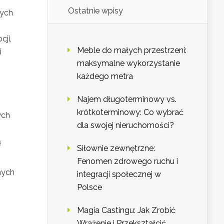
Ostatnie wpisy
wych
ji,
Meble do małych przestrzeni:
i
maksymalne wykorzystanie
każdego metra
Najem długoterminowy vs.
krótkoterminowy: Co wybrać
ych
dla swojej nieruchomości?
ą
Siłownie zewnętrzne:
Fenomen zdrowego ruchu i
nych
integracji społecznej w
Polsce
Magia Castingu: Jak Zrobić
Wrażenie i Przekształcić