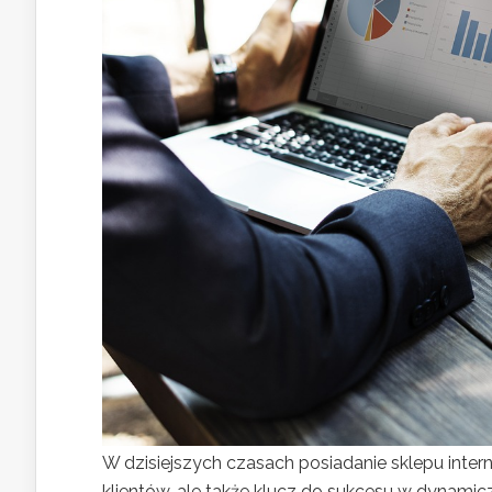
W dzisiejszych czasach posiadanie sklepu inter
klientów, ale także klucz do sukcesu w dynamic