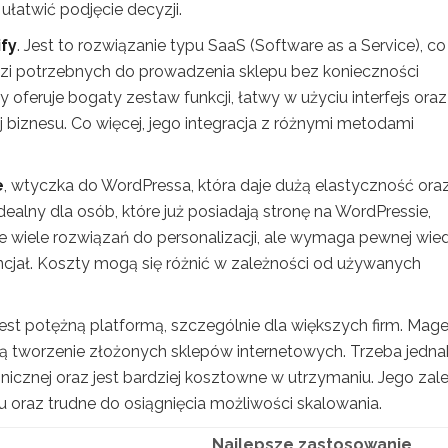
łatwić podjęcie decyzji.
fy
. Jest to rozwiązanie typu SaaS (Software as a Service), co
zi potrzebnych do prowadzenia sklepu bez konieczności
y oferuje bogaty zestaw funkcji, łatwy w użyciu interfejs oraz
biznesu. Co więcej, jego integracja z różnymi metodami
e
, wtyczka do WordPressa, która daje dużą elastyczność ora
lny dla osób, które już posiadają stronę na WordPressie,
 wiele rozwiązań do personalizacji, ale wymaga pewnej wie
ncjał. Koszty mogą się różnić w zależności od używanych
 jest potężną platformą, szczególnie dla większych firm. Mag
ją tworzenie złożonych sklepów internetowych. Trzeba jedna
icznej oraz jest bardziej kosztowne w utrzymaniu. Jego zal
 oraz trudne do osiągnięcia możliwości skalowania.
Najlepsze zastosowanie