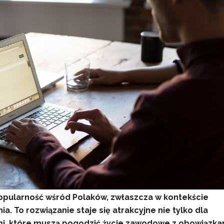
popularność wśród Polaków, zwłaszcza w kontekście
. To rozwiązanie staje się atrakcyjne nie tylko dla
ami, które muszą pogodzić życie zawodowe z obowiązka