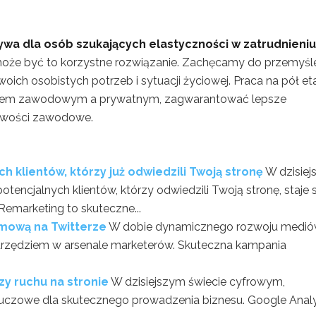
tywa dla osób szukających elastyczności w zatrudnieniu
oże być to korzystne rozwiązanie. Zachęcamy do przemyśle
oich osobistych potrzeb i sytuacji życiowej. Praca na pół et
yciem zawodowym a prywatnym, zagwarantować lepsze
iwości zawodowe.
 klientów, którzy już odwiedzili Twoją stronę
W dzisie
tencjalnych klientów, którzy odwiedzili Twoją stronę, staje s
emarketing to skuteczne...
mową na Twitterze
W dobie dynamicznego rozwoju medi
narzędziem w arsenale marketerów. Skuteczna kampania
zy ruchu na stronie
W dzisiejszym świecie cyfrowym,
 kluczowe dla skutecznego prowadzenia biznesu. Google Analy