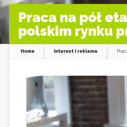
Praca na pół et
polskim rynku p
Home
Internet i reklama
Prac