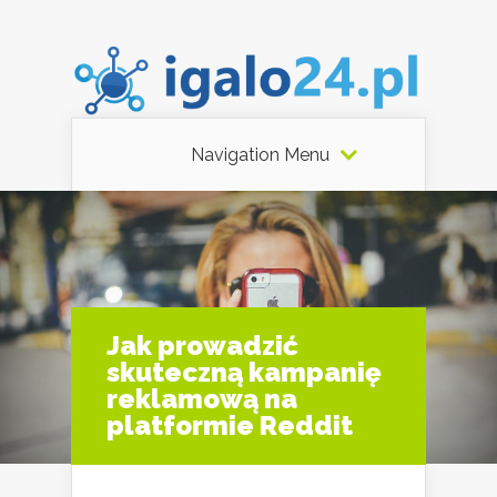
Navigation Menu
Jak prowadzić
skuteczną kampanię
reklamową na
platformie Reddit