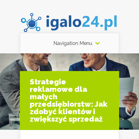
Navigation Menu
Strategie
reklamowe dla
małych
przedsiębiorstw: Jak
zdobyć klientów i
zwiększyć sprzedaż