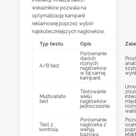
wskaźników pozwala na
optymalizację kampanii
reklamowej poprzez wybór
najskuteczniejszych nagłówków.
Typ testu
Opis
Zale
Porównanie
dwóch
Pros
różnych
anali
A/B test
nagłówków
szyb
w tej samej
wynik
kampanii.
Umoż
Testowanie
zroz
Multivariate
wielu
inter
test
nagłówków
mię
jednocześnie.
różn
wari
Porównanie
Pozw
Test z
nagłówka z
oce
kontrolą
wersją
pop
bazową.
efek