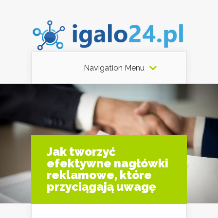
Navigation Menu
Jak tworzyć
efektywne nagłówki
reklamowe, które
przyciągają uwagę