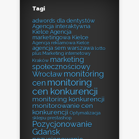
Tagi
adwords dla dentystów
Agencja interaktywna
Kielce
Agencja
marketingowa Kielce
Agencja reklamowa Kielce
agencja sem warszawa
lotto
plus
Marketing internetowy
marketing
Kraków
społecznościowy
monitoring
Wrocław
monitoring
cen
cen konkurencji
monitoring konkurencji
monitorowanie cen
konkurencji
Optymalizacja
sklepu prestashop
Pozycjonowanie
Gdańsk