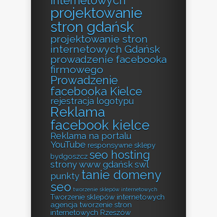
internetowych
projektowanie
stron gdańsk
projektowanie stron
internetowych Gdańsk
prowadzenie facebooka
firmowego
Prowadzenie
facebooka Kielce
rejestracja logotypu
Reklama
facebook kielce
Reklama na portalu
YouTube
responsywne sklepy
seo hosting
bydgoszcz
strony www gdańsk
swl
tanie domeny
punkty
seo
tworzenie sklepów internetowych
Tworzenie sklepów internetowych
agencja
tworzenie stron
internetowych Rzeszów