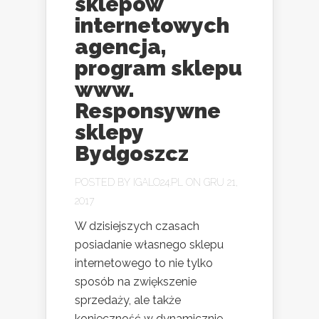
sklepów
internetowych
agencja,
program sklepu
www.
Responsywne
sklepy
Bydgoszcz
POSTED BY
IGALO24.PL
ON GRU 21,
2017
W dzisiejszych czasach
posiadanie własnego sklepu
internetowego to nie tylko
sposób na zwiększenie
sprzedaży, ale także
konieczność w dynamicznie