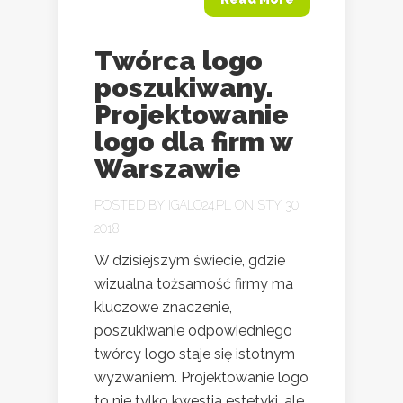
Twórca logo
poszukiwany.
Projektowanie
logo dla firm w
Warszawie
POSTED BY
IGALO24.PL
ON STY 30,
2018
W dzisiejszym świecie, gdzie
wizualna tożsamość firmy ma
kluczowe znaczenie,
poszukiwanie odpowiedniego
twórcy logo staje się istotnym
wyzwaniem. Projektowanie logo
to nie tylko kwestia estetyki, ale