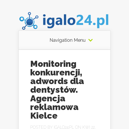
Navigation Menu
Monitoring
konkurencji,
adwords dla
dentystów.
Agencja
reklamowa
Kielce
POSTED BY
IGALO24.PL
ON KWI 22,