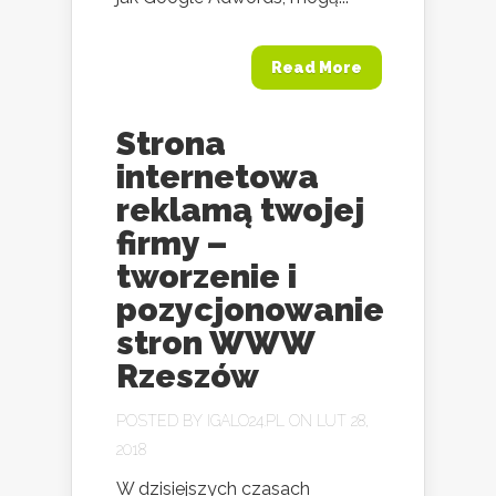
Read More
Strona
internetowa
reklamą twojej
firmy –
tworzenie i
pozycjonowanie
stron WWW
Rzeszów
POSTED BY
IGALO24.PL
ON LUT 28,
2018
W dzisiejszych czasach