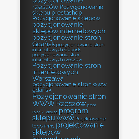
pozycjonowanie
rzeszów
Pozycjonowanie
sklepu prestashop
Pozycjonowanie sklepów
pozycjonowanie
sklepów internetowych
pozycjonowanie stron
Gdańsk
pozycjonowanie stron
internetowych Gdańsk
pozycjonowanie stron
internetowych rzeszów
Pozycjonowanie stron
internetowych
Warszawa
pozycjonowanie stron www
gdańsk
Pozycjonowanie stron
WWW Rzeszów
praca
program
Rybnik i okolice
sklepu www
Projektowanie
projektowanie
logo firmy
sklepów