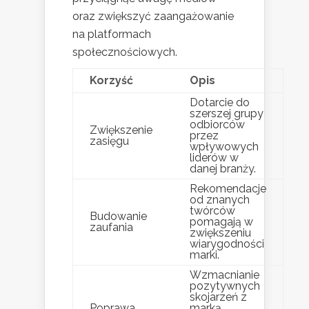
oraz zwiększyć zaangażowanie
na platformach
społecznościowych.
Korzyść
Opis
Dotarcie do
szerszej grupy
odbiorców
Zwiększenie
przez
zasięgu
wpływowych
liderów w
danej branży.
Rekomendacje
od znanych
twórców
Budowanie
pomagają w
zaufania
zwiększeniu
wiarygodności
marki.
Wzmacnianie
pozytywnych
skojarzeń z
Poprawa
marką