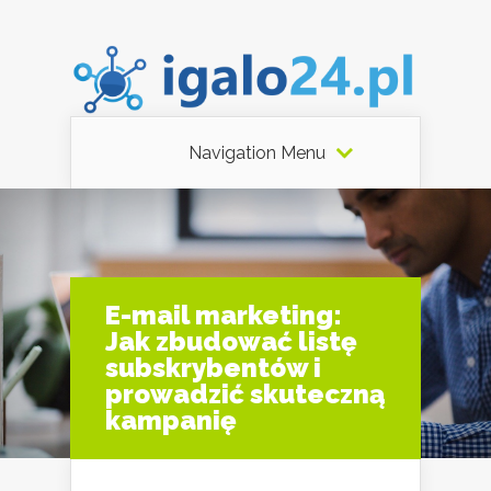
Navigation Menu
E-mail marketing:
Jak zbudować listę
subskrybentów i
prowadzić skuteczną
kampanię