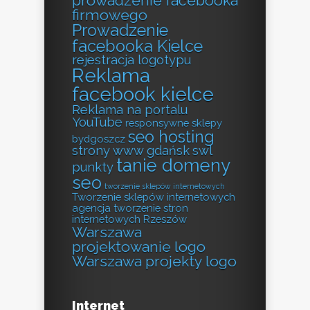
prowadzenie facebooka
firmowego
Prowadzenie
facebooka Kielce
rejestracja logotypu
Reklama
facebook kielce
Reklama na portalu
YouTube
responsywne sklepy
seo hosting
bydgoszcz
strony www gdańsk
swl
tanie domeny
punkty
seo
tworzenie sklepów internetowych
Tworzenie sklepów internetowych
agencja
tworzenie stron
internetowych Rzeszów
Warszawa
projektowanie logo
Warszawa projekty logo
Internet