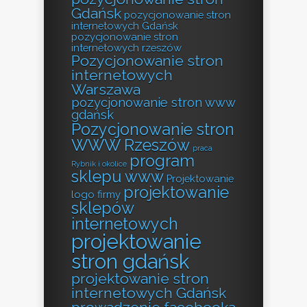
Gdańsk
pozycjonowanie stron
internetowych Gdańsk
pozycjonowanie stron
internetowych rzeszów
Pozycjonowanie stron
internetowych
Warszawa
pozycjonowanie stron www
gdańsk
Pozycjonowanie stron
WWW Rzeszów
praca
program
Rybnik i okolice
sklepu www
Projektowanie
projektowanie
logo firmy
sklepów
internetowych
projektowanie
stron gdańsk
projektowanie stron
internetowych Gdańsk