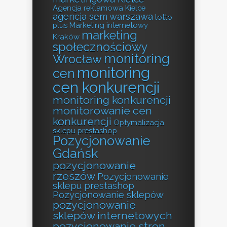
Agencja reklamowa Kielce
agencja sem warszawa
lotto
plus
Marketing internetowy
marketing
Kraków
społecznościowy
monitoring
Wrocław
monitoring
cen
cen konkurencji
monitoring konkurencji
monitorowanie cen
konkurencji
Optymalizacja
sklepu prestashop
Pozycjonowanie
Gdańsk
pozycjonowanie
rzeszów
Pozycjonowanie
sklepu prestashop
Pozycjonowanie sklepów
pozycjonowanie
sklepów internetowych
pozycjonowanie stron