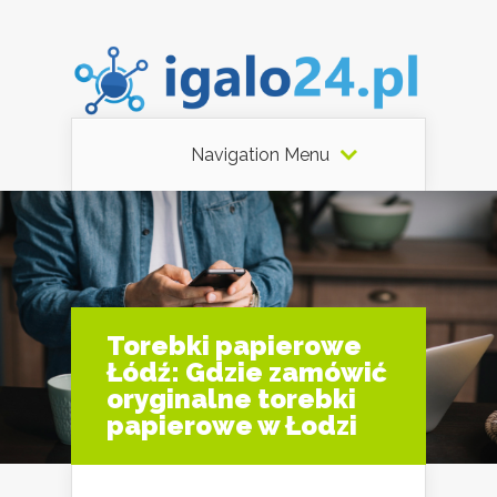
Navigation Menu
Torebki papierowe
Łódź: Gdzie zamówić
oryginalne torebki
papierowe w Łodzi