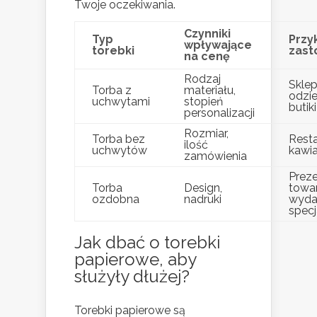
Twoje oczekiwania.
Czynniki
Typ
Przy
wpływające
torebki
zast
na cenę
Rodzaj
Skle
Torba z
materiału,
odzi
uchwytami
stopień
butiki
personalizacji
Rozmiar,
Torba bez
Resta
ilość
uchwytów
kawia
zamówienia
Preze
Torba
Design,
towar
ozdobna
nadruki
wyda
specj
Jak dbać o torebki
papierowe, aby
służyły dłużej?
Torebki papierowe są